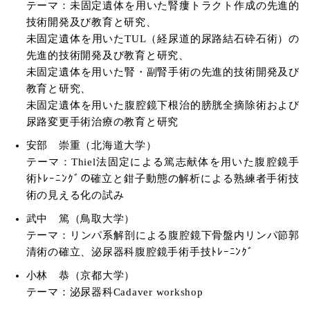
テーマ：未固定遺体を用いた腎瘻トラクト作成の先進的
技術開発及び教育と研究、
未固定遺体を用いたTUL（経尿道的尿路結石砕石術）の
先進的技術開発及び教育と研究、
未固定遺体を用いた腎・副腎手術の先進的技術開発及び
教育と研究、
未固定遺体を用いた腹腔鏡下根治的膀胱全摘除術および
尿路変更手術治療の教育と研究
安部 崇重（北海道大学）
テーマ：Thiel法固定による篤志献体を用いた腹腔鏡手
術ﾄﾚｰﾆﾝｸﾞの確立と鉗子動態の解析による熟練者手術技
術の見える化の試み
武中 篤（鳥取大学）
テーマ：リンパ系解剖による腹腔鏡下骨盤内リンパ節郭
清術の確立、泌尿器科腹腔鏡手術手技ﾄﾚｰﾆﾝｸﾞ
小林 恭（京都大学）
テーマ：泌尿器科Cadaver workshop