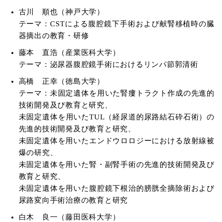
古川 順也（神戸大学）
テーマ：CSTによる腹腔鏡下手術および献腎移植時の臓
器摘出の教育・研修
藤本 直浩（産業医科大学）
テーマ：泌尿器腹腔鏡手術におけるリンパ節郭清術
高橋 正幸（徳島大学）
テーマ：未固定遺体を用いた腎瘻トラクト作成の先進的
技術開発及び教育と研究、
未固定遺体を用いたTUL（経尿道的尿路結石砕石術）の
先進的技術開発及び教育と研究、
未固定遺体を用いたエンドウロロジーにおける放射線被
爆の研究、
未固定遺体を用いた腎・副腎手術の先進的技術開発及び
教育と研究、
未固定遺体を用いた腹腔鏡下根治的膀胱全摘除術および
尿路変向手術治療の教育と研究
白木 良一（藤田医科大学）