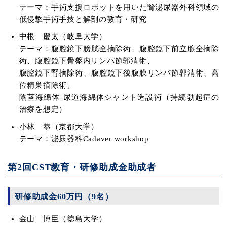
テーマ：手術支援ロボットを用いた腎泌尿器外科領域の
低侵撃手術手技と解剖の教育・研究
中根 慶太（岐阜大学）
テーマ：腹腔鏡下膀胱全摘除術、腹腔鏡下前立腺全摘除
術、腹腔鏡下骨盤内リンパ節郭清術、
腹腔鏡下腎摘除術、腹腔鏡下後腹膜リンパ節郭清術、高
位精巣摘除術、
陰茎海綿体-尿道海綿体シャント造設術（持続勃起症の
治療を想定）
小林 恭（京都大学）
テーマ：泌尿器科Cadaver workshop
第2回CST教育・研修助成金助成者
研修助成金60万円（9名）
金山 博臣（徳島大学）