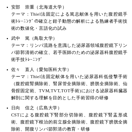
安部 崇重（北海道大学）
テーマ：Thiel法固定による篤志献体を用いた腹腔鏡手
術ﾄﾚｰﾆﾝｸﾞの確立と鉗子動態の解析による熟練者手術技
術の数値化・言語化の試み
武中 篤（鳥取大学）
テーマ：リンパ流路を意識した泌尿器領域腹腔鏡下リン
パ節郭清術の確立、若手医師のための泌尿器科腹腔鏡手
術手技ﾄﾚｰﾆﾝｸﾞ
佐々 直人（愛知医科大学）
テーマ：Thiel法固定献体を用いた泌尿器科低侵撃手術
（腹腔鏡腎摘除術、腎尿管全摘除術、膀胱全摘除術、仙
骨腟固定術、TVM,TVT,TOT手術)における泌尿器科臓器
解剖に関する理解を目的とした手術習得の研修
日向 信之（広島大学）
CSTによる腹腔鏡下腎部分切除術、腹腔鏡下腎盂形成
術、腹腔鏡下根治的前立腺全摘除術、腹腔鏡下膀胱全摘
除術、開腹リンパ節郭清の教育・研修