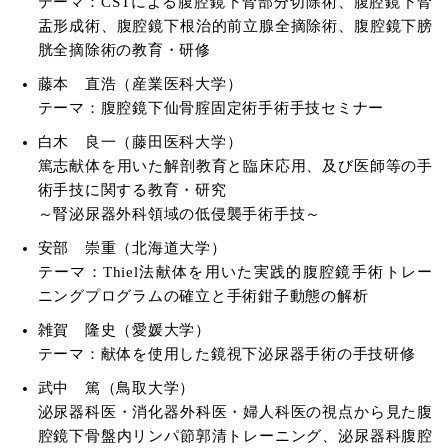
テーマ：CSTによる腹腔鏡下腎部分切除術、腹腔鏡下腎
盂形成術、腹腔鏡下根治的前立腺全摘除術、腹腔鏡下膀
胱全摘除術の教育・研修
藤本 直浩（産業医科大学）
テーマ：腹腔鏡下仙骨腟固定術手術手技セミナー
白木 良一（藤田医科大学）
篤志献体を用いた解剖教育と臨床応用、及び医師等の手
術手技に関する教育・研究
～腎泌尿器外科領域の低侵襲手術手技～
安部 崇重（北海道大学）
テーマ：Thiel法献体を用いた実践的腹腔鏡手術トレー
ニングプログラムの確立と手術鉗子動態の解析
雑賀 隆史（愛媛大学）
テーマ：献体を使用した鏡視下泌尿器手術の手技研修
武中 篤（鳥取大学）
泌尿器科医・消化器外科医・婦人科医の視点から見た腹
腔鏡下骨盤内リンパ節郭清トレーニング、泌尿器科腹腔