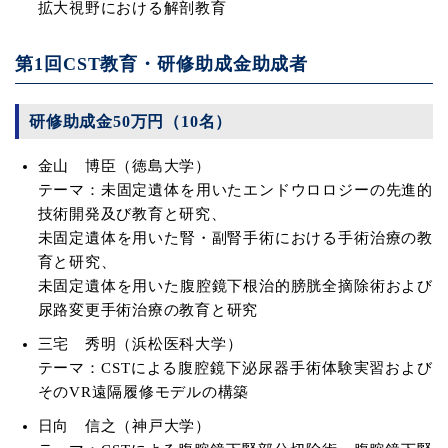
拡大視野における解剖教育
第1回CST教育・研修助成金助成者
研修助成金50万円（10名）
金山 博臣（徳島大学）
テーマ：未固定遺体を用いたエンドウロロジーの先進的
技術開発及び教育と研究、
未固定遺体を用いた腎・副腎手術における手術治療の教
育と研究、
未固定遺体を用いた腹腔鏡下根治的膀胱全摘除術および
尿路変更手術治療の教育と研究
三宅 秀明（浜松医科大学）
テーマ：CSTによる腹腔鏡下泌尿器手術体験実習および
そのVR遠隔履修モデルの構築
日向 信之（神戸大学）