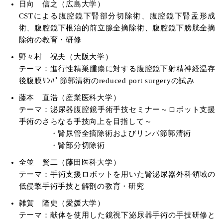
日向 信之（広島大学）
CSTによる腹腔鏡下腎部分切除術、腹腔鏡下腎盂形成
術、腹腔鏡下根治的前立腺全摘除術、腹腔鏡下膀胱全摘
除術の教育・研修
野々村 祝夫（大阪大学）
テーマ：進行性精巣腫瘍に対する腹腔鏡下射精神経温存
後腹膜ﾘﾝﾊﾟ節郭清術のreduced port surgeryの試み
藤本 直浩（産業医科大学）
テーマ：泌尿器腹腔鏡手術手技セミナー～ロボット支援
手術のさらなる手技向上を目指して～
・腎尿管全摘除術およびリンパ節郭清術
・腎部分切除術
全並 賢二（藤田医科大学）
テーマ：手術支援ロボットを用いた腎泌尿器外科領域の
低侵撃手術手技と解剖の教育・研究
雑賀 隆史（愛媛大学）
テーマ：献体を使用した鏡視下泌尿器手術の手技研修と