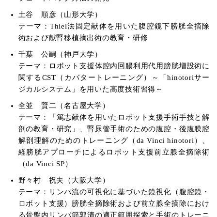
土谷 順彦（山形大学）
テーマ：Thiel法固定献体を用いた腹腔鏡下膀胱全摘除
術および献腎移植摘出術の教育・研修
千葉 公嗣（神戸大学）
テーマ：ロボット支援体腔内回腸利用代用膀胱増設術に
関するCST（カバタートレーニング）～「hinotoriサー
ジカルシステム」を用いた高度技術習得～
全並 賢二（名古屋大学）
テーマ：「篤志献体を用いたロボット支援手術手技と解
剖の教育・研究」、腎尿管手術のための腹腔・後腹膜腔
解剖理解のためのトレーニング（da Vinci hinotori）、
経膀胱アプローチによるロボット支援前立腺全摘除術
（da Vinci SP）
野々村 祝夫（大阪大学）
テーマ：リンパ流の可視化に基づいた鏡視化（腹腔鏡・
ロボット支援）膀胱全摘除術および前立腺全摘除におけ
る骨盤内リンパ節郭清の適正範囲探索と手術のトレーニ