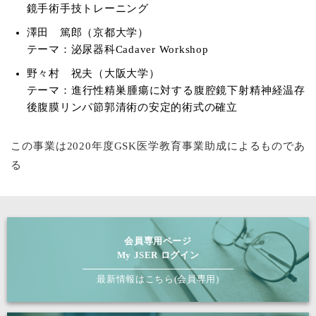
鏡手術手技トレーニング
澤田 篤郎（京都大学）
テーマ：泌尿器科Cadaver Workshop
野々村 祝夫（大阪大学）
テーマ：進行性精巣腫瘍に対する腹腔鏡下射精神経温存
後腹膜リンパ節郭清術の安定的術式の確立
この事業は2020年度GSK医学教育事業助成によるものであ
る
会員専用ページ
My JSER ログイン
最新情報はこちら(会員専用)