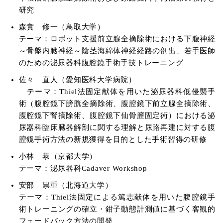
研究
森實 修一（鳥取大学）
テーマ：ロボット支援前立腺全摘除術における下腹神経
～骨盤内臓神経～陰茎海綿体神経経路の剖出、若手医師
のための泌尿器科腹腔鏡手術手技トレーニング
佐々 直人（愛知医科大学病院）
テーマ：Thiel法固定献体を用いた泌尿器科低侵襲手
術（腹腔鏡下膀胱全摘除術、腹腔鏡下前立腺全摘除術、
腹腔鏡下腎摘除術、腹腔鏡下仙骨膣固定術）における泌
尿器科臨床臓器解剖に関する理解と尿路再建に対する腹
腔鏡手術方法の新規獲得を目的とした手術習得の研修
小林 恭（京都大学）
テーマ：泌尿器科Cadaver Workshop
安部 祟重（北海道大学）
テーマ：Thiel法固定による篤志献体を用いた腹腔鏡手
術トレーニングの確立・鉗子動態計測値に基づく客観的
フェードバック方法の開発