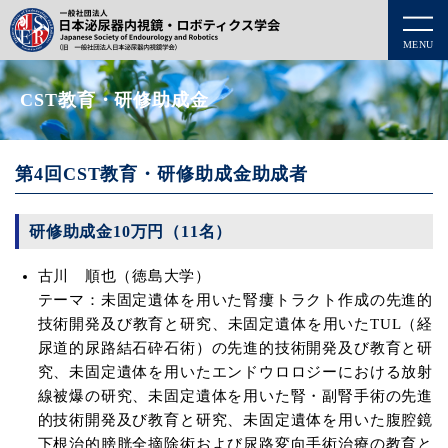
MENU
CST教育・研修助成金
第4回CST教育・研修助成金助成者
研修助成金10万円（11名）
古川 順也（徳島大学）
テーマ：未固定遺体を用いた腎瘻トラクト作成の先進的
技術開発及び教育と研究、未固定遺体を用いたTUL（経
尿道的尿路結石砕石術）の先進的技術開発及び教育と研
究、未固定遺体を用いたエンドウロロジーにおける放射
線被爆の研究、未固定遺体を用いた腎・副腎手術の先進
的技術開発及び教育と研究、未固定遺体を用いた腹腔鏡
下根治的膀胱全摘除術および尿路変向手術治療の教育と