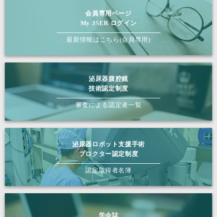
赤塚 純
大学付属
有
○
–
–
–
病院
会員専用ページ
My JSER ログイン
名古屋大
赤松 秀輔
学医学部
有
○
○
–
○
最新情報はこちら(会員専用)
附属病院
秋 亮太
遠州病院
無
○
○
–
–
名古屋徳
泌尿器腹腔鏡
秋田 英俊
洲会総合
有
○
○
–
–
技術認定制度
病院
審査による認定者一覧
別府湾腎
秋田 泰之
泌尿器病
有
○
○
–
–
院
泌尿器ロボット支援手術
福岡赤十
秋武 正和
有
○
–
–
–
プロクター認定制度
字病院
認定取得者名簿
秋野 文臣
斗南病院
有
○
○
–
–
信州大学
秋山 佳之
医学部附
有
○
○
○
–
属病院
学会誌