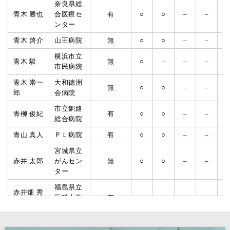
奈良県総
青木 勝也
合医療セ
有
○
○
–
–
ンター
青木 啓介
山王病院
無
○
○
–
–
横浜市立
青木 駿
無
○
–
–
–
市民病院
青木 崇一
大和徳洲
無
○
○
–
–
郎
会病院
市立釧路
青柳 俊紀
有
○
○
–
–
総合病院
青山 真人
ＰＬ病院
有
○
○
–
–
宮城県立
赤井 太郎
がんセン
無
○
○
–
–
ター
福島県立
赤井畑 秀
医科大学
有
○
○
–
–
則
附属病院
日本医科