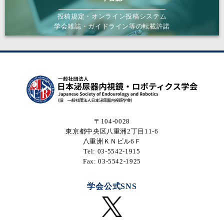
長崎原爆
浅井 昭宏
有
○
–
–
–
病院
投稿規定・オンライン投稿システム
学会雑誌・ガイドライン等の転載許諾
住友別子
浅井 聖史
有
○
○
–
–
病院
横浜市立
淺野 潤
有
○
○
–
–
市民病院
琉球大学
芦刈 明日
医学部付
有
○
○
–
–
香
属病院
順天堂大
〒104-0028
学医学部
芦澤 健
有
○
○
–
–
東京都中央区八重洲2丁目11-6
附属順天
八重洲ＫＮビル6Ｆ
堂医院
Tel: 03-5542-1915
高知大学
Fax: 03-5542-1925
蘆田 真吾
医学部附
有
○
○
–
–
属病院
学会公式SNS
東京都立
多摩総合
東 剛司
有
○
○
–
–
医療セン