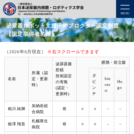
MENU
泌尿器ロボット支援手術プロクター認定制度
【認定取得者名簿】
（2026年6月現在）
※右スクロールできます
膀胱・前立腺
泌尿器腹
腔鏡
ダ
所属（認
ダ
技術認定
hin
ビ
名前
定・更新
ビ
Hu
の有無
oto
ン
時）
ン
go
(認定・
ri
チ
チ
更新時)
S
加納岩総
相川 純輝
有
○
○
–
–
合病院
札幌厚生
相澤 翔吾
有
○
○
–
–
病院