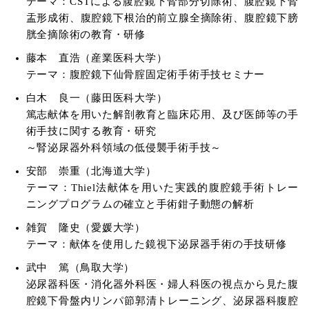
テーマ：CSTによる腹腔鏡下腎部分切除術、腹腔鏡下腎
盂形成術、腹腔鏡下根治的前立腺全摘除術、腹腔鏡下膀
胱全摘除術の教育・研修
藤本 直浩（産業医科大学）
テーマ：腹腔鏡下仙骨腟固定術手術手技セミナー
白木 良一（藤田医科大学）
篤志献体を用いた解剖教育と臨床応用、及び医師等の手
術手技に関する教育・研究
～腎泌尿器外科領域の低侵襲手術手技～
安部 崇重（北海道大学）
テーマ：Thiel法献体を用いた実践的腹腔鏡手術トレー
ニングプログラムの確立と手術鉗子動態の解析
雑賀 隆史（愛媛大学）
テーマ：献体を使用した鏡視下泌尿器手術の手技研修
武中 篤（鳥取大学）
泌尿器科医・消化器外科医・婦人科医の視点から見た腹
腔鏡下骨盤内リンパ節郭清トレーニング、泌尿器科腹腔