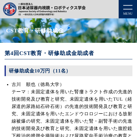
MENU
CST教育・研修助成金
第4回CST教育・研修助成金助成者
研修助成金10万円（11名）
古川 順也（徳島大学）
テーマ：未固定遺体を用いた腎瘻トラクト作成の先進的
技術開発及び教育と研究、未固定遺体を用いたTUL（経
尿道的尿路結石砕石術）の先進的技術開発及び教育と研
究、未固定遺体を用いたエンドウロロジーにおける放射
線被爆の研究、未固定遺体を用いた腎・副腎手術の先進
的技術開発及び教育と研究、未固定遺体を用いた腹腔鏡
下根治的膀胱全摘除術および尿路変向手術治療の教育と