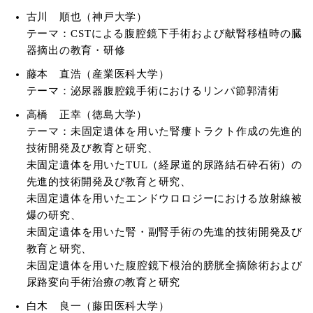
古川 順也（神戸大学）
テーマ：CSTによる腹腔鏡下手術および献腎移植時の臓
器摘出の教育・研修
藤本 直浩（産業医科大学）
テーマ：泌尿器腹腔鏡手術におけるリンパ節郭清術
高橋 正幸（徳島大学）
テーマ：未固定遺体を用いた腎瘻トラクト作成の先進的
技術開発及び教育と研究、
未固定遺体を用いたTUL（経尿道的尿路結石砕石術）の
先進的技術開発及び教育と研究、
未固定遺体を用いたエンドウロロジーにおける放射線被
爆の研究、
未固定遺体を用いた腎・副腎手術の先進的技術開発及び
教育と研究、
未固定遺体を用いた腹腔鏡下根治的膀胱全摘除術および
尿路変向手術治療の教育と研究
白木 良一（藤田医科大学）