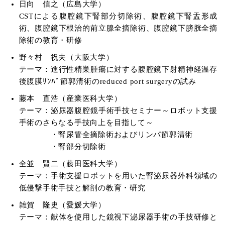
日向 信之（広島大学）
CSTによる腹腔鏡下腎部分切除術、腹腔鏡下腎盂形成
術、腹腔鏡下根治的前立腺全摘除術、腹腔鏡下膀胱全摘
除術の教育・研修
野々村 祝夫（大阪大学）
テーマ：進行性精巣腫瘍に対する腹腔鏡下射精神経温存
後腹膜ﾘﾝﾊﾟ節郭清術のreduced port surgeryの試み
藤本 直浩（産業医科大学）
テーマ：泌尿器腹腔鏡手術手技セミナー～ロボット支援
手術のさらなる手技向上を目指して～
・腎尿管全摘除術およびリンパ節郭清術
・腎部分切除術
全並 賢二（藤田医科大学）
テーマ：手術支援ロボットを用いた腎泌尿器外科領域の
低侵撃手術手技と解剖の教育・研究
雑賀 隆史（愛媛大学）
テーマ：献体を使用した鏡視下泌尿器手術の手技研修と