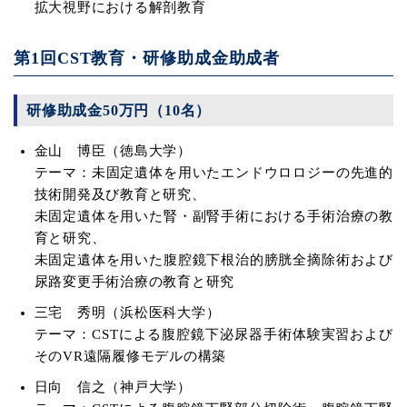
拡大視野における解剖教育
第1回CST教育・研修助成金助成者
研修助成金50万円（10名）
金山 博臣（徳島大学）
テーマ：未固定遺体を用いたエンドウロロジーの先進的
技術開発及び教育と研究、
未固定遺体を用いた腎・副腎手術における手術治療の教
育と研究、
未固定遺体を用いた腹腔鏡下根治的膀胱全摘除術および
尿路変更手術治療の教育と研究
三宅 秀明（浜松医科大学）
テーマ：CSTによる腹腔鏡下泌尿器手術体験実習および
そのVR遠隔履修モデルの構築
日向 信之（神戸大学）