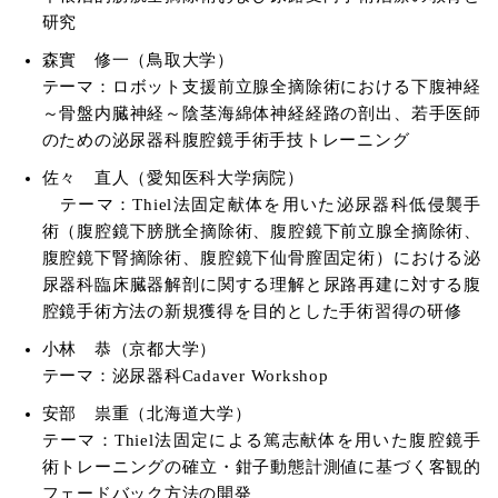
研究
森實 修一（鳥取大学）
テーマ：ロボット支援前立腺全摘除術における下腹神経
～骨盤内臓神経～陰茎海綿体神経経路の剖出、若手医師
のための泌尿器科腹腔鏡手術手技トレーニング
佐々 直人（愛知医科大学病院）
テーマ：Thiel法固定献体を用いた泌尿器科低侵襲手
術（腹腔鏡下膀胱全摘除術、腹腔鏡下前立腺全摘除術、
腹腔鏡下腎摘除術、腹腔鏡下仙骨膣固定術）における泌
尿器科臨床臓器解剖に関する理解と尿路再建に対する腹
腔鏡手術方法の新規獲得を目的とした手術習得の研修
小林 恭（京都大学）
テーマ：泌尿器科Cadaver Workshop
安部 祟重（北海道大学）
テーマ：Thiel法固定による篤志献体を用いた腹腔鏡手
術トレーニングの確立・鉗子動態計測値に基づく客観的
フェードバック方法の開発