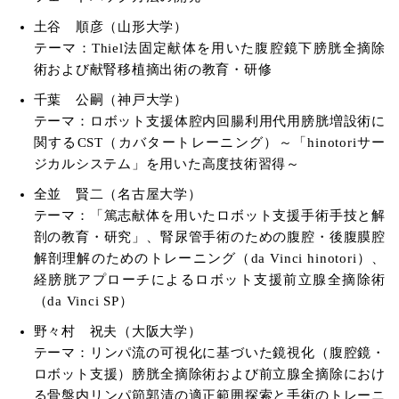
土谷 順彦（山形大学）
テーマ：Thiel法固定献体を用いた腹腔鏡下膀胱全摘除
術および献腎移植摘出術の教育・研修
千葉 公嗣（神戸大学）
テーマ：ロボット支援体腔内回腸利用代用膀胱増設術に
関するCST（カバタートレーニング）～「hinotoriサー
ジカルシステム」を用いた高度技術習得～
全並 賢二（名古屋大学）
テーマ：「篤志献体を用いたロボット支援手術手技と解
剖の教育・研究」、腎尿管手術のための腹腔・後腹膜腔
解剖理解のためのトレーニング（da Vinci hinotori）、
経膀胱アプローチによるロボット支援前立腺全摘除術
（da Vinci SP）
野々村 祝夫（大阪大学）
テーマ：リンパ流の可視化に基づいた鏡視化（腹腔鏡・
ロボット支援）膀胱全摘除術および前立腺全摘除におけ
る骨盤内リンパ節郭清の適正範囲探索と手術のトレーニ