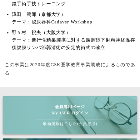
鏡手術手技トレーニング
澤田 篤郎（京都大学）
テーマ：泌尿器科Cadaver Workshop
野々村 祝夫（大阪大学）
テーマ：進行性精巣腫瘍に対する腹腔鏡下射精神経温存
後腹膜リンパ節郭清術の安定的術式の確立
この事業は2020年度GSK医学教育事業助成によるものであ
る
会員専用ページ
My JSER ログイン
最新情報はこちら(会員専用)