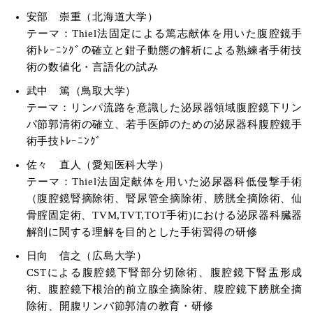
安部 崇重（北海道大学）
テーマ：Thiel法固定による篤志献体を用いた腹腔鏡手
術ﾄﾚｰﾆﾝｸﾞの確立と鉗子動態の解析による熟練者手術技
術の数値化・言語化の試み
武中 篤（鳥取大学）
テーマ：リンパ流路を意識した泌尿器領域腹腔鏡下リン
パ節郭清術の確立、若手医師のための泌尿器科腹腔鏡手
術手技ﾄﾚｰﾆﾝｸﾞ
佐々 直人（愛知医科大学）
テーマ：Thiel法固定献体を用いた泌尿器科低侵撃手術
（腹腔鏡腎摘除術、腎尿管全摘除術、膀胱全摘除術、仙
骨腟固定術、TVM,TVT,TOT手術)における泌尿器科臓器
解剖に関する理解を目的とした手術習得の研修
日向 信之（広島大学）
CSTによる腹腔鏡下腎部分切除術、腹腔鏡下腎盂形成
術、腹腔鏡下根治的前立腺全摘除術、腹腔鏡下膀胱全摘
除術、開腹リンパ節郭清の教育・研修