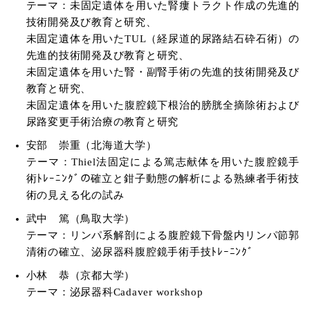
テーマ：未固定遺体を用いた腎瘻トラクト作成の先進的
技術開発及び教育と研究、
未固定遺体を用いたTUL（経尿道的尿路結石砕石術）の
先進的技術開発及び教育と研究、
未固定遺体を用いた腎・副腎手術の先進的技術開発及び
教育と研究、
未固定遺体を用いた腹腔鏡下根治的膀胱全摘除術および
尿路変更手術治療の教育と研究
安部 崇重（北海道大学）
テーマ：Thiel法固定による篤志献体を用いた腹腔鏡手
術ﾄﾚｰﾆﾝｸﾞの確立と鉗子動態の解析による熟練者手術技
術の見える化の試み
武中 篤（鳥取大学）
テーマ：リンパ系解剖による腹腔鏡下骨盤内リンパ節郭
清術の確立、泌尿器科腹腔鏡手術手技ﾄﾚｰﾆﾝｸﾞ
小林 恭（京都大学）
テーマ：泌尿器科Cadaver workshop