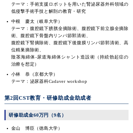
テーマ：手術支援ロボットを用いた腎泌尿器外科領域の
低侵撃手術手技と解剖の教育・研究
中根 慶太（岐阜大学）
テーマ：腹腔鏡下膀胱全摘除術、腹腔鏡下前立腺全摘除
術、腹腔鏡下骨盤内リンパ節郭清術、
腹腔鏡下腎摘除術、腹腔鏡下後腹膜リンパ節郭清術、高
位精巣摘除術、
陰茎海綿体-尿道海綿体シャント造設術（持続勃起症の
治療を想定）
小林 恭（京都大学）
テーマ：泌尿器科Cadaver workshop
第2回CST教育・研修助成金助成者
研修助成金60万円（9名）
金山 博臣（徳島大学）