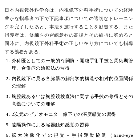
日本内視鏡外科学会は、内視鏡下外科手術についての経験
豊かな指導者の下で下記事項についての適切なトレーニン
グを完了したあと、本法を施行することを勧告する。また
指導者は、修練医の習練意欲の高揚とその維持に努めると
同時に、内視鏡下外科手術の正しい在り方についても指導
する義務がある。
外科医としての一般的な開胸・開腹手術手技と周術期管
理、合併症の治療法の習得
内視鏡下に見る各臓器の解剖学的構造や相対的位置関係
の理解
胸腔鏡あるいは胸腔鏡検査法に関する手技の修得とその
意義についての理解
2次元のビデオモニター像下での深度感覚の習得
遠隔操作による臓器触知感覚の習得
拡大映像化での視覚－手指運動協調（hand-eye