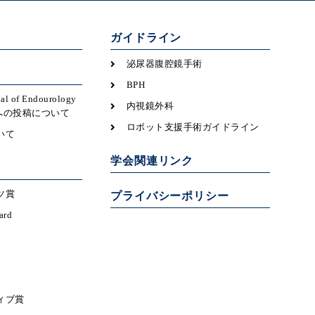
ガイドライン
泌尿器腹腔鏡手術
BPH
nal of Endourology
内視鏡外科
icsへの投稿について
ロボット支援手術ガイドライン
いて
学会関連リンク
ツ賞
プライバシーポリシー
ard
ィブ賞