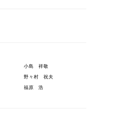
小島 祥敬
野々村 祝夫
福原 浩