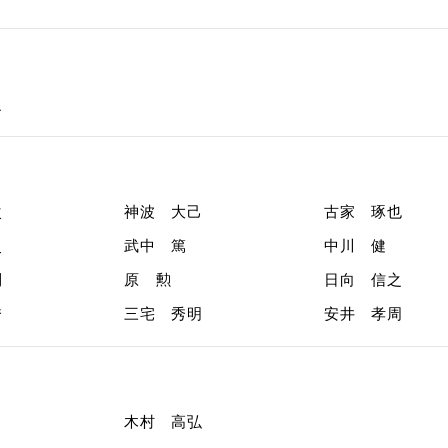
之
次
神波 大己
古家 琢也
史
武中 篤
中川 健
則
原 勲
日向 信之
秀
三宅 秀明
安井 孝周
木村 高弘