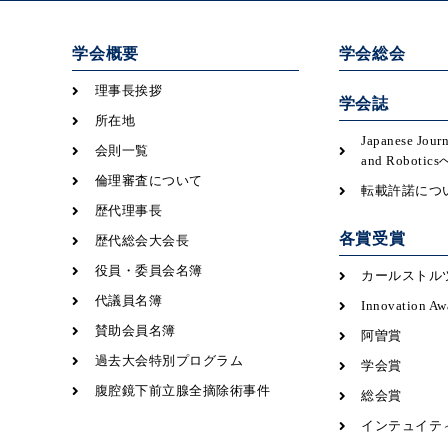
学会概要
学会総会
理事長挨拶
学会誌
所在地
Japanese Jour
会則一覧
and Robot
倫理審査について
転載許諾につ
歴代理事長
各賞受賞
歴代総会大会長
役員・委員会名簿
カールストル
代議員名簿
Innovation Aw
賛助会員名簿
阿曽賞
過去大会特別プログラム
学会賞
腹腔鏡下前立腺全摘除術事件
総会賞
インテュイテ