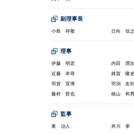
副理事長
小島 祥敬
日向 信
理事
伊藤 明宏
内田 潤
近藤 幸尋
雑賀 隆
羽賀 宣博
羽渕 友
藤村 哲也
槙山 和
監事
東 治人
井川 掌