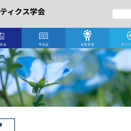
総会
学会誌
各賞受賞
ガイ
簿