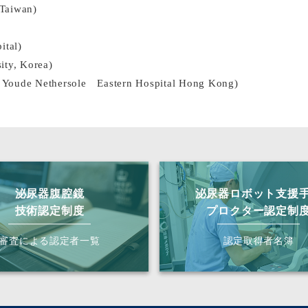
 Taiwan)
ital)
ty, Korea)
a Youde Nethersole Eastern Hospital Hong Kong)
泌尿器腹腔鏡
泌尿器ロボット支援
技術認定制度
プロクター認定制
審査による認定者一覧
認定取得者名簿