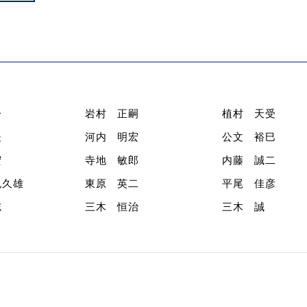
一
岩村 正嗣
植村 天受
夫
河内 明宏
公文 裕巳
宏
寺地 敏郎
内藤 誠二
紀久雄
東原 英二
平尾 佳彦
志
三木 恒治
三木 誠