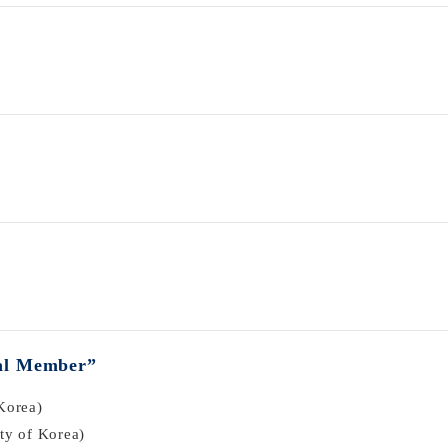
l Member”
Korea)
ty of Korea)