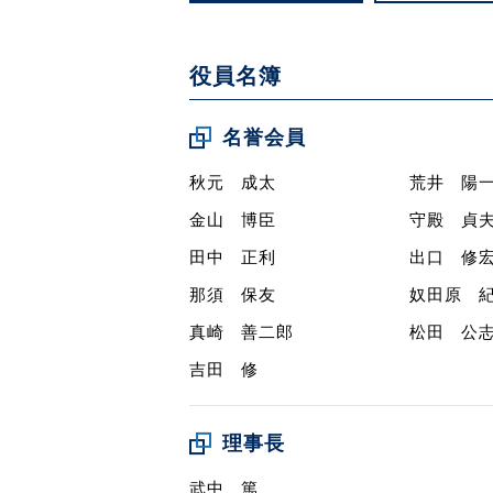
役員名簿
名誉会員
秋元 成太
荒井 陽
金山 博臣
守殿 貞
田中 正利
出口 修
那須 保友
奴田原 
真崎 善二郎
松田 公
吉田 修
理事長
武中 篤