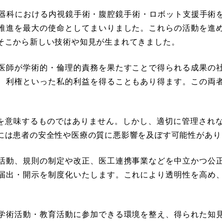
泌尿器科における内視鏡⼿術・腹腔鏡⼿術・ロボット⽀援⼿術
推進を最⼤の使命としてまいりました。これらの活動を進
そこから新しい技術や知⾒が⽣まれてきました。
医師が学術的・倫理的責務を果たすことで得られる成果の
、利権といった私的利益を得ることもあり得ます。この両
為を意味するものではありません。しかし、適切に管理され
には患者の安全性や医療の質に悪影響を及ぼす可能性があり
活動、規則の制定や改正、医⼯連携事業などを中⽴かつ公
届出・開⽰を制度化いたします。これにより透明性を高め
学術活動・教育活動に参加できる環境を整え、得られた知