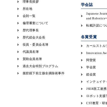
理事長挨拶
学会誌
所在地
Japanese Jour
会則一覧
and Robot
倫理審査について
転載許諾につ
歴代理事長
各賞受賞
歴代総会大会長
役員・委員会名簿
カールストル
代議員名簿
Innovation Aw
賛助会員名簿
阿曽賞
過去大会特別プログラム
学会賞
腹腔鏡下前立腺全摘除術事件
総会賞
インテュイテ
JSER医工連
ロボット支援
CST教育・研