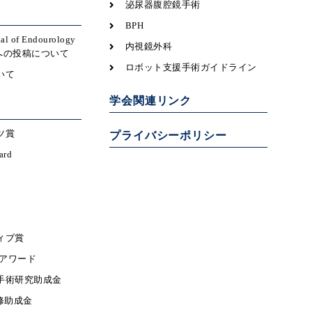
泌尿器腹腔鏡手術
BPH
nal of Endourology
内視鏡外科
icsへの投稿について
ロボット支援手術ガイドライン
いて
学会関連リンク
ツ賞
プライバシーポリシー
ard
ィブ賞
携アワード
手術研究助成金
修助成金