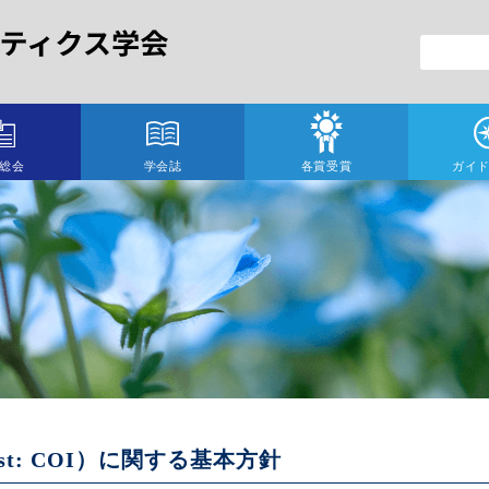
総会
学会誌
各賞受賞
ガイ
て
erest: COI）に関する基本⽅針