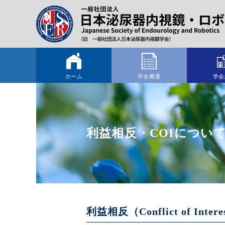
ホーム
学会概要
学会
利益相反・COIについ
利益相反（Conflict of Int