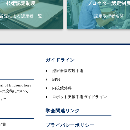
技術認定制度
プロクター認定制
審査による認定者一覧
認定取得者名簿
ガイドライン
泌尿器腹腔鏡手術
BPH
nal of Endourology
内視鏡外科
icsへの投稿について
ロボット支援手術ガイドライン
いて
学会関連リンク
ツ賞
プライバシーポリシー