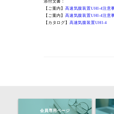
添付文書：
【ご案内】
高速気腹装置UHI-4注
【ご案内】
高速気腹装置UHI-4注
【カタログ】
高速気腹装置UHI-4
会員専用ページ