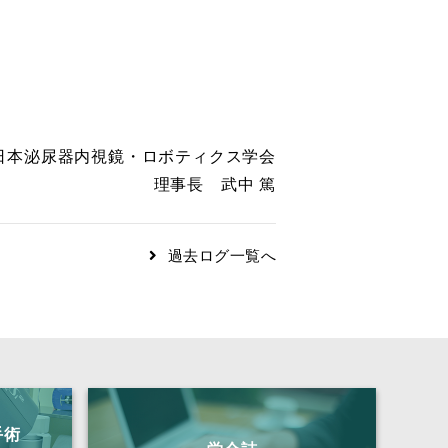
日本泌尿器内視鏡・ロボティクス学会
理事長 武中 篤
過去ログ一覧へ
手術