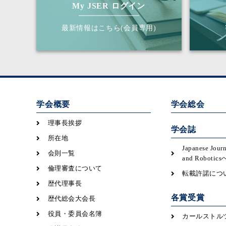
My JSER ログイン
最新情報はこちら(会員専用)
学会概要
学会総会
理事長挨拶
学会誌
所在地
Japanese Jour
会則一覧
and Robot
倫理審査について
転載許諾につ
歴代理事長
各賞受賞
歴代総会大会長
役員・委員会名簿
カールストル