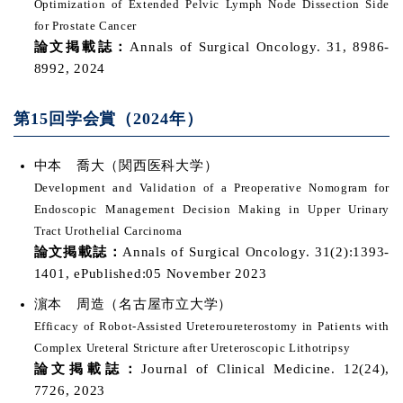
Optimization of Extended Pelvic Lymph Node Dissection Side
for Prostate Cancer
論文掲載誌：
Annals of Surgical Oncology. 31, 8986-
8992, 2024
第15回学会賞（2024年）
中本 喬大（関西医科大学）
Development and Validation of a Preoperative Nomogram for
Endoscopic Management Decision Making in Upper Urinary
Tract Urothelial Carcinoma
論文掲載誌：
Annals of Surgical Oncology. 31(2):1393-
1401, ePublished:05 November 2023
濵本 周造（名古屋市立大学）
Efficacy of Robot-Assisted Ureteroureterostomy in Patients with
Complex Ureteral Stricture after Ureteroscopic Lithotripsy
論文掲載誌：
Journal of Clinical Medicine. 12(24),
7726, 2023