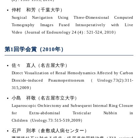
仲村 和芳（千葉大学）
Surgical Navigation Using Three-Dimensional Computed
Tomography Images Fused Intraoperatively with Live
Video（Journal of Endourology 24 (4) : 521-524, 2010）
第1回学会賞（2010年）
佐々 直人（名古屋大学）
Direct Visualization of Renal Hemodynamics Affected by Carbon
Dioxide-induced Pnaumoperitoneum（Urology.73(2):311-
315,2009）
小島 祥敬（名古屋市立大学）
Laparoscopic Orchiectomy and Subsequent Internal Ring Closure
for Extra-abdominal Testicular Nubbin in
Children（Urology.73:515-519,2009）
石戸 則孝（倉敷成人病センター）