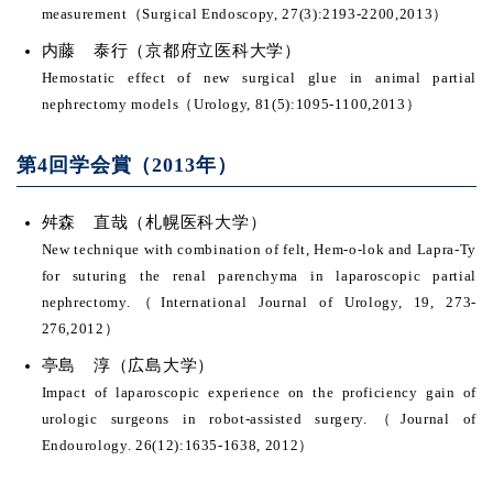
measurement（Surgical Endoscopy, 27(3):2193-2200,2013）
内藤 泰行（京都府立医科大学）
Hemostatic effect of new surgical glue in animal partial
nephrectomy models（Urology, 81(5):1095-1100,2013）
第4回学会賞（2013年）
舛森 直哉（札幌医科大学）
New technique with combination of felt, Hem-o-lok and Lapra-Ty
for suturing the renal parenchyma in laparoscopic partial
nephrectomy.（International Journal of Urology, 19, 273-
276,2012）
亭島 淳（広島大学）
Impact of laparoscopic experience on the proficiency gain of
urologic surgeons in robot-assisted surgery.（Journal of
Endourology. 26(12):1635-1638, 2012）