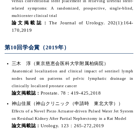
versus conventional stent placement in relieving ureteral stent-
related symptoms: A randomized, prospective, single-blind,
multicenter clinical trial
論文掲載誌：
The Journal of Urology. 202(1):164-
170,2019
第10回学会賞（2019年）
三木 淳（東京慈恵会医科大学附属柏病院）
Anatomical localization and clinical impact of sentinel lymph
nodes based on patterns of pelvic lymphatic drainage in
clinically localized prostate cancer
論文掲載誌：
Prostate. 78：419-425,2018
神山佳展（神山クリニック（申請時 東北大学））
Effects of a Novel Piezo Actuator-driven Pulsed Water Jet System
on Residual Kidney After Partial Nephrectomy in a Rat Model
論文掲載誌：
Urology. 123：265-272,2019