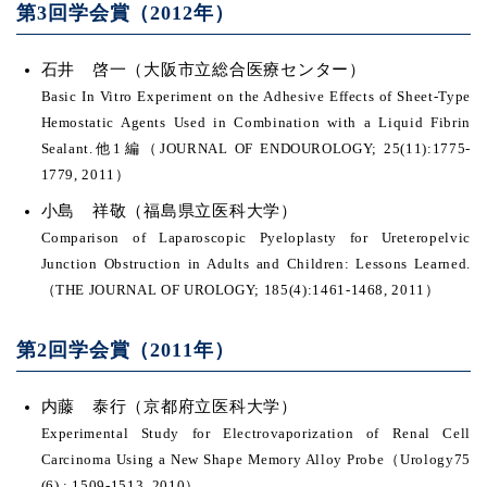
第3回学会賞（2012年）
石井 啓一（大阪市立総合医療センター）
Basic In Vitro Experiment on the Adhesive Effects of Sheet-Type
Hemostatic Agents Used in Combination with a Liquid Fibrin
Sealant.他1編（JOURNAL OF ENDOUROLOGY; 25(11):1775-
1779, 2011）
小島 祥敬（福島県立医科大学）
Comparison of Laparoscopic Pyeloplasty for Ureteropelvic
Junction Obstruction in Adults and Children: Lessons Learned.
（THE JOURNAL OF UROLOGY; 185(4):1461-1468, 2011）
第2回学会賞（2011年）
内藤 泰行（京都府立医科大学）
Experimental Study for Electrovaporization of Renal Cell
Carcinoma Using a New Shape Memory Alloy Probe（Urology75
(6) : 1509-1513, 2010）