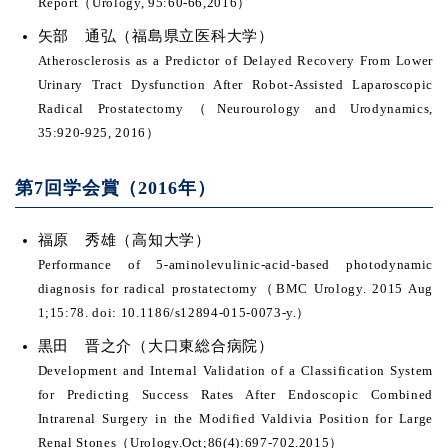
Report（Urology, 95:60-66,2016）
矢部 通弘（福島県立医科大学）
Atherosclerosis as a Predictor of Delayed Recovery From Lower
Urinary Tract Dysfunction After Robot-Assisted Laparoscopic
Radical Prostatectomy（Neurourology and Urodynamics,
35:920-925, 2016）
第7回学会賞（2016年）
福原 秀雄（高知大学）
Performance of 5-aminolevulinic-acid-based photodynamic
diagnosis for radical prostatectomy（BMC Urology. 2015 Aug
1;15:78. doi: 10.1186/s12894-015-0073-y.）
黒田 晋之介（大口東総合病院）
Development and Internal Validation of a Classification System
for Predicting Success Rates After Endoscopic Combined
Intrarenal Surgery in the Modified Valdivia Position for Large
Renal Stones（Urology.Oct;86(4):697-702.2015）