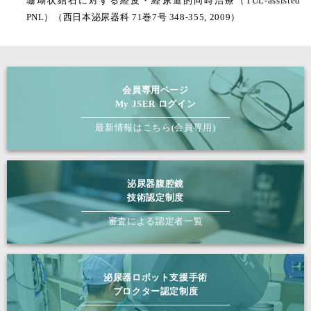
珊瑚状結石に対する経皮・経尿道的同時治療（TUL-assisted
PNL）（西日本泌尿器科 71巻7号 348-355, 2009）
会員専用ページ
My JSER ログイン
最新情報はこちら(会員専用)
泌尿器腹腔鏡
技術認定制度
審査による認定者一覧
泌尿器ロボット支援手術
プロクター認定制度