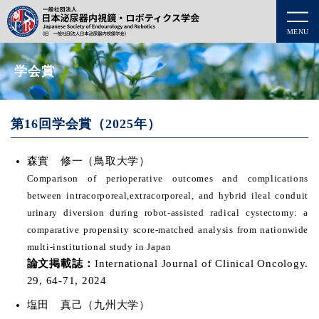
MENU
学会賞
第16回学会賞（2025年）
森實 修一（鳥取大学）
Comparison of perioperative outcomes and complications
between intracorporeal,extracorporeal, and hybrid ileal conduit
urinary diversion during robot-assisted radical cystectomy: a
comparative propensity score-matched analysis from nationwide
multi-institutional study in Japan
論文掲載誌：
International Journal of Clinical Oncology.
29, 64-71, 2024
塩田 真己（九州大学）