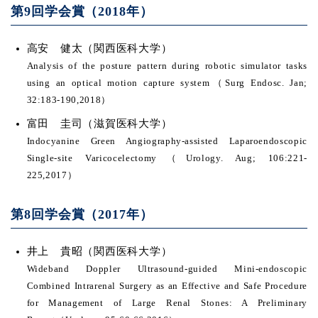
第9回学会賞（2018年）
高安 健太（関西医科大学）
Analysis of the posture pattern during robotic simulator tasks
using an optical motion capture system（Surg Endosc. Jan;
32:183-190,2018）
富田 圭司（滋賀医科大学）
Indocyanine Green Angiography-assisted Laparoendoscopic
Single-site Varicocelectomy（Urology. Aug; 106:221-
225,2017）
第8回学会賞（2017年）
井上 貴昭（関西医科大学）
Wideband Doppler Ultrasound-guided Mini-endoscopic
Combined Intrarenal Surgery as an Effective and Safe Procedure
for Management of Large Renal Stones: A Preliminary