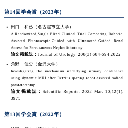
第14回学会賞（2023年）
田口 和己（名古屋市立大学）
A Randomized,Single-Blind Clinical Trial Comparing Robotic-
Assisted Fluoroscopic-Guided with Ultrasound-Guided Renal
Access for Percutaneous Nephrolithotomy
論文掲載誌：
Journal of Urology. 208(3):684-694,2022
角野 佳史（金沢大学）
Investigating the mechanism underlying urinary continence
using dynamic MRI after Retzius-sparing robot-assisted radical
prostatectomy
論文掲載誌：
Scientific Reports. 2022 Mar. 10;12(1).
3975
第13回学会賞（2022年）