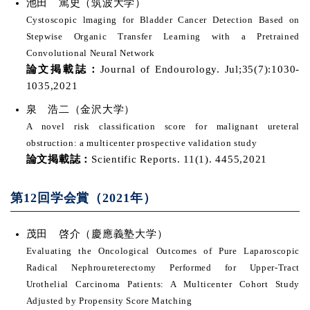
池田 篤史（筑波大学）
Cystoscopic lmaging for Bladder Cancer Detection Based on
Stepwise Organic Transfer Learning with a Pretrained
Convolutional Neural Network
論文掲載誌：
Journal of Endourology. Jul;35(7):1030-
1035,2021
泉 浩二（金沢大学）
A novel risk classification score for malignant ureteral
obstruction: a multicenter prospective validation study
論文掲載誌：
Scientific Reports. 11(1). 4455,2021
第12回学会賞（2021年）
茂田 啓介（慶應義塾大学）
Evaluating the Oncological Outcomes of Pure Laparoscopic
Radical Nephroureterectomy Performed for Upper-Tract
Urothelial Carcinoma Patients: A Multicenter Cohort Study
Adjusted by Propensity Score Matching