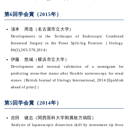
第6回学会賞（2015年）
濵本 周造（名古屋市立大学）
Developments in the Technique of Endoscopic Combined
Intrarenal Surgery in the Prone Split-leg Position（Urology.
84(3),565-570,2014）
伊藤 悠城（横浜市立大学）
Development and internal validation of a nomogram for
predicting stone-free status after flexible ureteroscopy for renal
stones（British Journal of Urology International, 2014 [Epublish
ahead of print] ）
第5回学会賞（2014年）
吉田 健志（関西医科大学附属枚方病院）
Analysis of laparoscopic dissection skill by instrument tip force