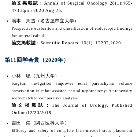
論文掲載誌：
Annals of Surgical Oncology 28(1):465-
473.Epub 2020 Aug 25.
濵本 周造（名古屋市立大学）
Prospective evaluation and classification of endoscopic findings
for ureteral calculi
論文掲載誌：
Scientific Reports. 10(1). 12292,2020
第11回学会賞（2020年）
小林 聡（九州大学）
Surgical navigation improves renal parenchyma volume
preservation in robot-assisted partial nephrectomy: A propensity
score-matched comparative analysis
論文掲載誌：
The Journal of Urology, Published
Online:12/20/2019
吉田 崇（関西医科大学）
Efficacy and safety of complete intra-ureteral stent placement