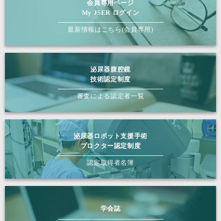
会員専用ページ
My JSER ログイン
最新情報はこちら(会員専用)
泌尿器腹腔鏡
技術認定制度
審査による認定者一覧
泌尿器ロボット支援手術
プロクター認定制度
認定取得者名簿
学会誌