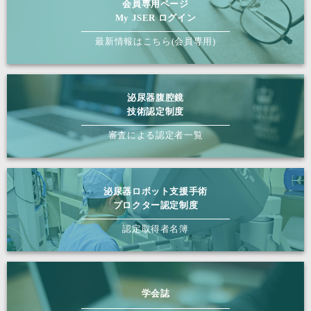
会員専用ページ
My JSER ログイン
最新情報はこちら(会員専用)
泌尿器腹腔鏡
技術認定制度
審査による認定者一覧
泌尿器ロボット支援手術
プロクター認定制度
認定取得者名簿
学会誌