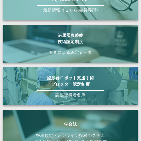
最新情報はこちら(会員専用)
泌尿器腹腔鏡
技術認定制度
審査による認定者一覧
泌尿器ロボット支援手術
プロクター認定制度
認定取得者名簿
学会誌
投稿規定・オンライン投稿システム