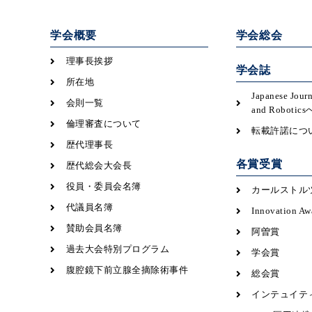
学会概要
学会総会
理事長挨拶
学会誌
所在地
Japanese Jour
会則一覧
and Robot
倫理審査について
転載許諾につ
歴代理事長
各賞受賞
歴代総会大会長
役員・委員会名簿
カールストル
代議員名簿
Innovation Aw
賛助会員名簿
阿曽賞
過去大会特別プログラム
学会賞
腹腔鏡下前立腺全摘除術事件
総会賞
インテュイテ