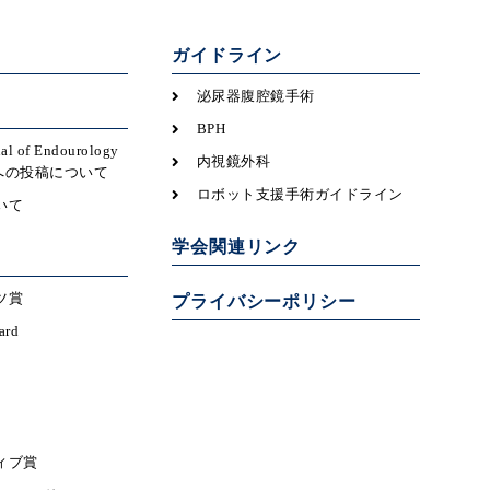
ガイドライン
泌尿器腹腔鏡手術
BPH
nal of Endourology
内視鏡外科
icsへの投稿について
ロボット支援手術ガイドライン
いて
学会関連リンク
ツ賞
プライバシーポリシー
ard
ィブ賞