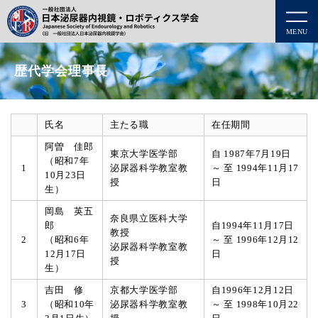
MENU
歴代学会理事長
氏名
主たる職
在任期間
阿曽 佳郎
東京大学医学部
自 1987年7月19日
（昭和7年
1
泌尿器科学教室教
～ 至 1994年11月17
10月23日
授
日
生）
岡島 英五
奈良県立医科大学
郎
自1994年11月17日
教授
2
（昭和6年
～ 至 1996年12月12
泌尿器科学教室教
12月17日
日
授
生）
吉田 修
京都大学医学部
自1996年12月12日
3
（昭和10年
泌尿器科学教室教
～ 至 1998年10月22