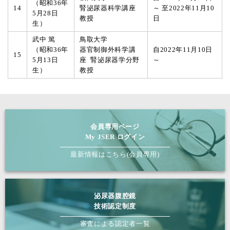
（昭和36年
14
腎泌尿器科学講座
～ 至2022年11月10
5月28日
教授
日
生）
武中 篤
鳥取大学
（昭和36年
器官制御外科学講
自2022年11月10日
15
5月13日
座 腎泌尿器学分野
～
生）
教授
会員専用ページ
My JSER ログイン
最新情報はこちら(会員専用)
泌尿器腹腔鏡
技術認定制度
審査による認定者一覧