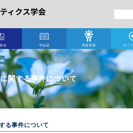
総会
学会誌
各賞受賞
ガイ
術に関する事件について
する事件について