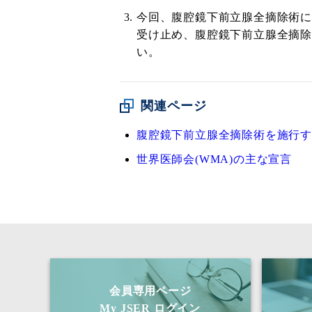
今回、腹腔鏡下前立腺全摘除術
受け止め、腹腔鏡下前立腺全摘
い。
関連ページ
腹腔鏡下前立腺全摘除術を施行
世界医師会(WMA)の主な宣言
会員専用ページ
My JSER ログイン