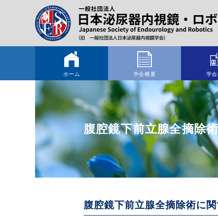
ホーム
学会概要
学会
腹腔鏡下前立腺全摘除
腹腔鏡下前立腺全摘除術に関