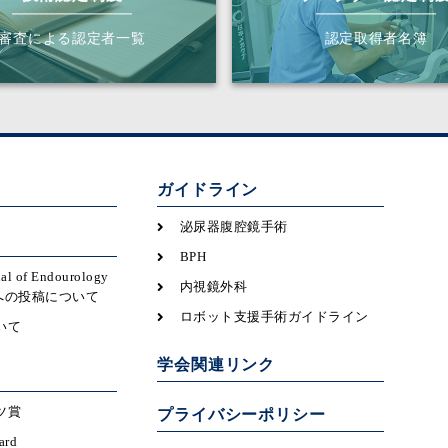
審査による認定者一覧
認定取得者名簿
ガイドライン
泌尿器腹腔鏡手術
BPH
nal of Endourology
内視鏡外科
icsへの投稿について
ロボット支援手術ガイドライン
いて
学会関連リンク
ツ賞
プライバシーポリシー
ard