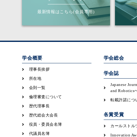
最新情報はこちら(会員専用)
学会概要
学会総会
理事長挨拶
学会誌
所在地
Japanese Jour
会則一覧
and Robot
倫理審査について
転載許諾につ
歴代理事長
各賞受賞
歴代総会大会長
役員・委員会名簿
カールストル
代議員名簿
Innovation Aw