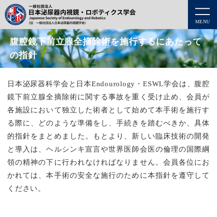
MENU
腹腔鏡下前立腺全摘除術を施行するにあたって
の指針
日本泌尿器科学会と日本Endourology・ESWL学会は、腹腔
鏡下前立腺全摘除術に関する事故を重く受け止め、会員が
各施設において独立した術者として始めて本手術を施行す
る際に、どのような準備をし、手続きを踏むべきか、具体
的指針をまとめました。もとより、新しい臨床技術の開発
と導入は、ヘルシンキ宣言や世界医師会医の倫理の国際綱
領の精神の下に行われなければなりません。会員各位にお
かれては、本手術の安全な施行のために本指針を遵守して
ください。