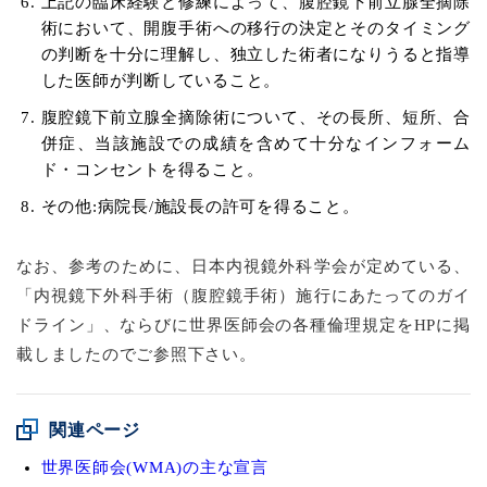
上記の臨床経験と修練によって、腹腔鏡下前立腺全摘除
術において、開腹手術への移行の決定とそのタイミング
の判断を十分に理解し、独立した術者になりうると指導
した医師が判断していること。
腹腔鏡下前立腺全摘除術について、その長所、短所、合
併症、当該施設での成績を含めて十分なインフォーム
ド・コンセントを得ること。
その他:病院長/施設長の許可を得ること。
なお、参考のために、日本内視鏡外科学会が定めている、
「内視鏡下外科手術（腹腔鏡手術）施行にあたってのガイ
ドライン」、ならびに世界医師会の各種倫理規定をHPに掲
載しましたのでご参照下さい。
関連ページ
世界医師会(WMA)の主な宣言