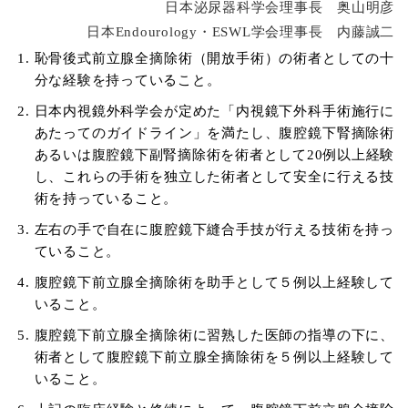
日本泌尿器科学会理事長 奥山明彦
日本Endourology・ESWL学会理事長 内藤誠二
恥骨後式前立腺全摘除術（開放手術）の術者としての十
分な経験を持っていること。
日本内視鏡外科学会が定めた「内視鏡下外科手術施行に
あたってのガイドライン」を満たし、腹腔鏡下腎摘除術
あるいは腹腔鏡下副腎摘除術を術者として20例以上経験
し、これらの手術を独立した術者として安全に行える技
術を持っていること。
左右の手で自在に腹腔鏡下縫合手技が行える技術を持っ
ていること。
腹腔鏡下前立腺全摘除術を助手として５例以上経験して
いること。
腹腔鏡下前立腺全摘除術に習熟した医師の指導の下に、
術者として腹腔鏡下前立腺全摘除術を５例以上経験して
いること。