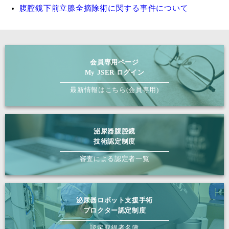
腹腔鏡下前立腺全摘除術に関する事件について
会員専用ページ
My JSER ログイン
最新情報はこちら(会員専用)
泌尿器腹腔鏡
技術認定制度
審査による認定者一覧
泌尿器ロボット支援手術
プロクター認定制度
認定取得者名簿