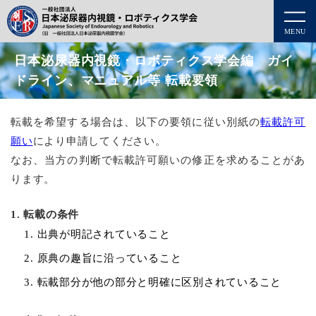
MENU
日本泌尿器内視鏡・ロボティクス学会編 ガイ
ドライン、マニュアル等 転載要領
転載を希望する場合は、以下の要領に従い別紙の
転載許可
願い
により申請してください。
なお、当方の判断で転載許可願いの修正を求めることがあ
ります。
1. 転載の条件
出典が明記されていること
原典の趣旨に沿っていること
転載部分が他の部分と明確に区別されていること