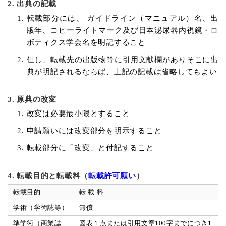
2. 出典の記載
転載部分には、 ガイドライン（マニュアル）名、出
版年、コピーライトマーク及び日本泌尿器内視鏡・ロ
ボティクス学会名を明記すること
但し、転載先の出版物等に引用文献欄がありそこに出
典が明記されるならば、上記の記載は省略してもよい
3. 原典の改変
改変は必要最小限とすること
申請願いには改変部分を明示すること
転載部分に「改変」と付記すること
4. 転載目的と転載料（
転載許可願い
）
転載目的
転 載 料
学術（学術誌等）
無償
準学術（商業誌
図表１点または引用文章100字までにつき1