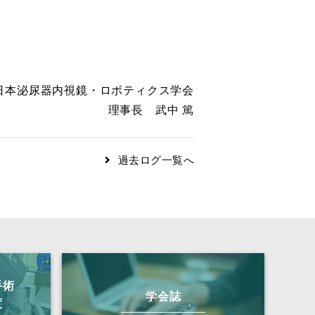
日本泌尿器内視鏡・ロボティクス学会
理事長 武中 篤
過去ログ一覧へ
手術
学会誌
度