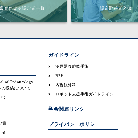
審査による認定者一覧
認定取得者名簿
ガイドライン
泌尿器腹腔鏡手術
BPH
nal of Endourology
内視鏡外科
icsへの投稿について
ロボット支援手術ガイドライン
いて
学会関連リンク
ツ賞
プライバシーポリシー
ard