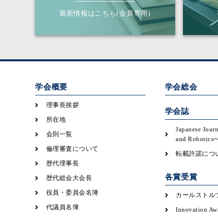
最新情報はこちら(会員専用)
学会概要
学会総会
理事長挨拶
学会誌
所在地
Japanese Jour
会則一覧
and Robot
倫理審査について
転載許諾につ
歴代理事長
各賞受賞
歴代総会大会長
役員・委員会名簿
カールストル
代議員名簿
Innovation Aw