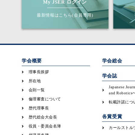
My JSER ログイン
最新情報はこちら(会員専用)
学会概要
学会総会
理事長挨拶
学会誌
所在地
Japanese Jour
会則一覧
and Robot
倫理審査について
転載許諾につ
歴代理事長
各賞受賞
歴代総会大会長
役員・委員会名簿
カールストル