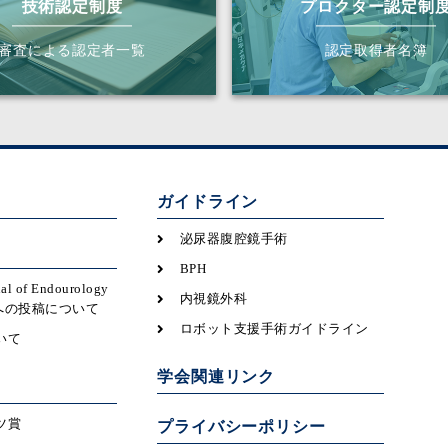
技術認定制度
プロクター認定制
審査による認定者一覧
認定取得者名簿
ガイドライン
泌尿器腹腔鏡手術
BPH
nal of Endourology
内視鏡外科
icsへの投稿について
ロボット支援手術ガイドライン
いて
学会関連リンク
ツ賞
プライバシーポリシー